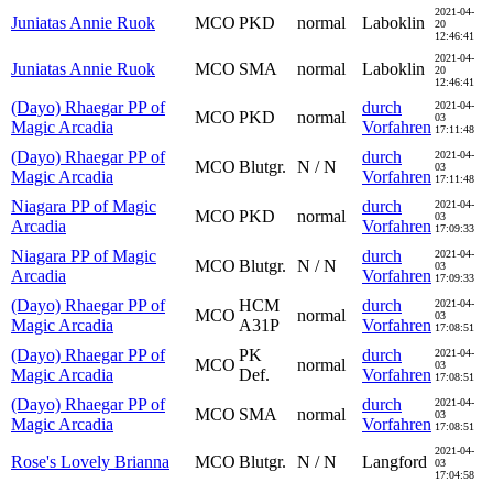
2021-04-
Juniatas Annie Ruok
MCO
PKD
normal
Laboklin
20
12:46:41
2021-04-
Juniatas Annie Ruok
MCO
SMA
normal
Laboklin
20
12:46:41
(Dayo) Rhaegar PP of
durch
2021-04-
MCO
PKD
normal
03
Magic Arcadia
Vorfahren
17:11:48
(Dayo) Rhaegar PP of
durch
2021-04-
MCO
Blutgr.
N / N
03
Magic Arcadia
Vorfahren
17:11:48
Niagara PP of Magic
durch
2021-04-
MCO
PKD
normal
03
Arcadia
Vorfahren
17:09:33
Niagara PP of Magic
durch
2021-04-
MCO
Blutgr.
N / N
03
Arcadia
Vorfahren
17:09:33
(Dayo) Rhaegar PP of
HCM
durch
2021-04-
MCO
normal
03
Magic Arcadia
A31P
Vorfahren
17:08:51
(Dayo) Rhaegar PP of
PK
durch
2021-04-
MCO
normal
03
Magic Arcadia
Def.
Vorfahren
17:08:51
(Dayo) Rhaegar PP of
durch
2021-04-
MCO
SMA
normal
03
Magic Arcadia
Vorfahren
17:08:51
2021-04-
Rose's Lovely Brianna
MCO
Blutgr.
N / N
Langford
03
17:04:58