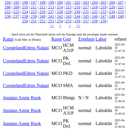
194
|
195
|
196
|
197
|
198
|
199
|
200
|
201
|
202
|
203
|
204
|
205
|
206
|
207
|
208
|
209
|
210
|
211
|
212
|
213
|
214
|
215
|
216
|
217
|
218
|
219
|
220
|
221
|
222
|
223
|
224
|
225
|
226
|
227
|
228
|
229
|
230
|
231
|
232
|
233
|
234
|
235
|
236
|
237
|
238
|
239
|
240
|
241
|
242
|
243
|
244
|
245
|
246
|
247
|
248
|
249
|
250
|
251
|
252
|
253
|
254
|
255
|
256
|
257
|
258
|
259
|
<<
<
>
>>
Durch klick auf die Überschrift lassen sich die Einträge nach der jeweiligen Spalte sortieren.
Katze
Rasse
Gen
Ergebnis
Labor
erfasst
(Link führt zu Details)
HCM
2021-04-
CoonielandEdens Nalani
MCO
normal
Laboklin
20
A31P
12:47:41
PK
2021-04-
CoonielandEdens Nalani
MCO
normal
Laboklin
20
Def.
12:47:41
2021-04-
CoonielandEdens Nalani
MCO
PKD
normal
Laboklin
20
12:47:41
2021-04-
CoonielandEdens Nalani
MCO
SMA
normal
Laboklin
20
12:47:41
2021-04-
Juniatas Annie Ruok
MCO
Blutgr.
N / N
Laboklin
20
12:46:41
HCM
2021-04-
Juniatas Annie Ruok
MCO
normal
Laboklin
20
A31P
12:46:41
PK
2021-04-
Juniatas Annie Ruok
MCO
normal
Laboklin
20
Def.
12:46:41