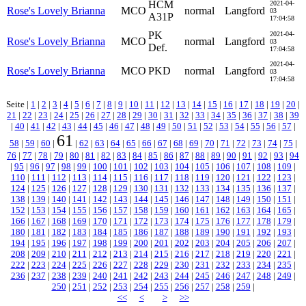
HCM
2021-04-
Rose's Lovely Brianna
MCO
normal
Langford
03
A31P
17:04:58
PK
2021-04-
Rose's Lovely Brianna
MCO
normal
Langford
03
Def.
17:04:58
2021-04-
Rose's Lovely Brianna
MCO
PKD
normal
Langford
03
17:04:58
Seite |
1
|
2
|
3
|
4
|
5
|
6
|
7
|
8
|
9
|
10
|
11
|
12
|
13
|
14
|
15
|
16
|
17
|
18
|
19
|
20
|
21
|
22
|
23
|
24
|
25
|
26
|
27
|
28
|
29
|
30
|
31
|
32
|
33
|
34
|
35
|
36
|
37
|
38
|
39
|
40
|
41
|
42
|
43
|
44
|
45
|
46
|
47
|
48
|
49
|
50
|
51
|
52
|
53
|
54
|
55
|
56
|
57
|
61
58
|
59
|
60
|
|
62
|
63
|
64
|
65
|
66
|
67
|
68
|
69
|
70
|
71
|
72
|
73
|
74
|
75
|
76
|
77
|
78
|
79
|
80
|
81
|
82
|
83
|
84
|
85
|
86
|
87
|
88
|
89
|
90
|
91
|
92
|
93
|
94
|
95
|
96
|
97
|
98
|
99
|
100
|
101
|
102
|
103
|
104
|
105
|
106
|
107
|
108
|
109
|
110
|
111
|
112
|
113
|
114
|
115
|
116
|
117
|
118
|
119
|
120
|
121
|
122
|
123
|
124
|
125
|
126
|
127
|
128
|
129
|
130
|
131
|
132
|
133
|
134
|
135
|
136
|
137
|
138
|
139
|
140
|
141
|
142
|
143
|
144
|
145
|
146
|
147
|
148
|
149
|
150
|
151
|
152
|
153
|
154
|
155
|
156
|
157
|
158
|
159
|
160
|
161
|
162
|
163
|
164
|
165
|
166
|
167
|
168
|
169
|
170
|
171
|
172
|
173
|
174
|
175
|
176
|
177
|
178
|
179
|
180
|
181
|
182
|
183
|
184
|
185
|
186
|
187
|
188
|
189
|
190
|
191
|
192
|
193
|
194
|
195
|
196
|
197
|
198
|
199
|
200
|
201
|
202
|
203
|
204
|
205
|
206
|
207
|
208
|
209
|
210
|
211
|
212
|
213
|
214
|
215
|
216
|
217
|
218
|
219
|
220
|
221
|
222
|
223
|
224
|
225
|
226
|
227
|
228
|
229
|
230
|
231
|
232
|
233
|
234
|
235
|
236
|
237
|
238
|
239
|
240
|
241
|
242
|
243
|
244
|
245
|
246
|
247
|
248
|
249
|
250
|
251
|
252
|
253
|
254
|
255
|
256
|
257
|
258
|
259
|
<<
<
>
>>