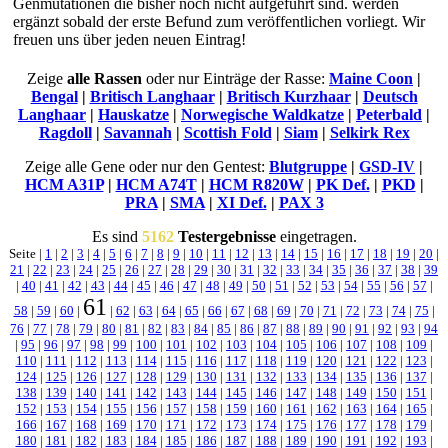
Genmutationen die bisher noch nicht aufgeführt sind. werden
ergänzt sobald der erste Befund zum veröffentlichen vorliegt. Wir
freuen uns über jeden neuen Eintrag!
Zeige
alle Rassen
oder nur Einträge der Rasse:
Maine Coon
|
Bengal
|
Britisch Langhaar
|
Britisch Kurzhaar
|
Deutsch
Langhaar
|
Hauskatze
|
Norwegische Waldkatze
|
Peterbald
|
Ragdoll
|
Savannah
|
Scottish Fold
|
Siam
|
Selkirk Rex
Zeige alle Gene oder nur den Gentest:
Blutgruppe
|
GSD-IV
|
HCM A31P
|
HCM A74T
|
HCM R820W
|
PK Def.
|
PKD
|
PRA
|
SMA
|
XI Def.
|
PAX 3
Es sind
5162
Testergebnisse
eingetragen.
Seite |
1
|
2
|
3
|
4
|
5
|
6
|
7
|
8
|
9
|
10
|
11
|
12
|
13
|
14
|
15
|
16
|
17
|
18
|
19
|
20
|
21
|
22
|
23
|
24
|
25
|
26
|
27
|
28
|
29
|
30
|
31
|
32
|
33
|
34
|
35
|
36
|
37
|
38
|
39
|
40
|
41
|
42
|
43
|
44
|
45
|
46
|
47
|
48
|
49
|
50
|
51
|
52
|
53
|
54
|
55
|
56
|
57
|
61
58
|
59
|
60
|
|
62
|
63
|
64
|
65
|
66
|
67
|
68
|
69
|
70
|
71
|
72
|
73
|
74
|
75
|
76
|
77
|
78
|
79
|
80
|
81
|
82
|
83
|
84
|
85
|
86
|
87
|
88
|
89
|
90
|
91
|
92
|
93
|
94
|
95
|
96
|
97
|
98
|
99
|
100
|
101
|
102
|
103
|
104
|
105
|
106
|
107
|
108
|
109
|
110
|
111
|
112
|
113
|
114
|
115
|
116
|
117
|
118
|
119
|
120
|
121
|
122
|
123
|
124
|
125
|
126
|
127
|
128
|
129
|
130
|
131
|
132
|
133
|
134
|
135
|
136
|
137
|
138
|
139
|
140
|
141
|
142
|
143
|
144
|
145
|
146
|
147
|
148
|
149
|
150
|
151
|
152
|
153
|
154
|
155
|
156
|
157
|
158
|
159
|
160
|
161
|
162
|
163
|
164
|
165
|
166
|
167
|
168
|
169
|
170
|
171
|
172
|
173
|
174
|
175
|
176
|
177
|
178
|
179
|
180
|
181
|
182
|
183
|
184
|
185
|
186
|
187
|
188
|
189
|
190
|
191
|
192
|
193
|