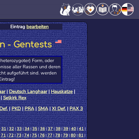
Eintrag
bearbeiten
n - Gentests
heterozygoter) Form, oder
nisse aller Rassen und deren
cht aufgeführt sind. werden
intrag!
aar
|
Deutsch Langhaar
|
Hauskatze
|
|
Selkirk Rex
Def.
|
PKD
|
PRA
|
SMA
|
XI Def.
|
PAX 3
|
31
|
32
|
33
|
34
|
35
|
36
|
37
|
38
|
39
|
40
|
41
|
|
71
|
72
|
73
|
74
|
75
|
76
|
77
|
78
|
79
|
80
|
81
|