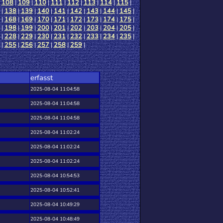
|
108
|
109
|
110
|
111
|
112
|
113
|
114
|
115
|
|
138
|
139
|
140
|
141
|
142
|
143
|
144
|
145
|
|
168
|
169
|
170
|
171
|
172
|
173
|
174
|
175
|
|
198
|
199
|
200
|
201
|
202
|
203
|
204
|
205
|
|
228
|
229
|
230
|
231
|
232
|
233
|
234
|
235
|
|
255
|
256
|
257
|
258
|
259
|
erfasst
2025-08-04 11:04:58
2025-08-04 11:04:58
2025-08-04 11:04:58
2025-08-04 11:02:24
2025-08-04 11:02:24
2025-08-04 11:02:24
2025-08-04 10:54:53
2025-08-04 10:52:41
2025-08-04 10:49:29
2025-08-04 10:48:49