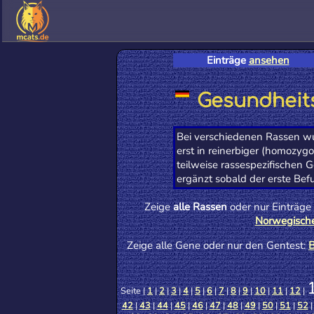
Einträge
ansehen
Gesundheits
Bei verschiedenen Rassen wu
erst in reinerbiger (homozyg
teilweise rassespezifischen 
ergänzt sobald der erste Bef
Zeige
alle Rassen
oder nur Einträge
Norwegisch
Zeige alle Gene oder nur den Gentest:
B
Seite |
1
|
2
|
3
|
4
|
5
|
6
|
7
|
8
|
9
|
10
|
11
|
12
|
42
|
43
|
44
|
45
|
46
|
47
|
48
|
49
|
50
|
51
|
52