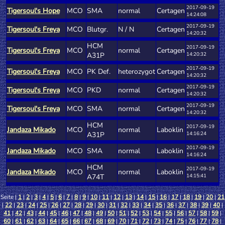
2017-09-19
Tigersoul's Hope
MCO
SMA
normal
Certagen
14:24:08
2017-09-19
Tigersoul's Freya
MCO
Blutgr.
N / N
Certagen
14:20:32
HCM
2017-09-19
Tigersoul's Freya
MCO
normal
Certagen
A31P
14:20:32
2017-09-19
Tigersoul's Freya
MCO
PK Def.
heterozygot
Certagen
14:20:32
2017-09-19
Tigersoul's Freya
MCO
PKD
normal
Certagen
14:20:32
2017-09-19
Tigersoul's Freya
MCO
SMA
normal
Certagen
14:20:32
HCM
2017-09-19
Jandaza Mikado
MCO
normal
Laboklin
A31P
14:16:24
2017-09-19
Jandaza Mikado
MCO
SMA
normal
Laboklin
14:16:24
HCM
2017-09-19
Jandaza Mikado
MCO
normal
Laboklin
A74T
14:15:41
Seite |
1
|
2
|
3
|
4
|
5
|
6
|
7
|
8
|
9
|
10
|
11
|
12
|
13
|
14
|
15
|
16
|
17
|
18
|
19
|
20
|
21
|
22
|
23
|
24
|
25
|
26
|
27
|
28
|
29
|
30
|
31
|
32
|
33
|
34
|
35
|
36
|
37
|
38
|
39
|
40
|
41
|
42
|
43
|
44
|
45
|
46
|
47
|
48
|
49
|
50
|
51
|
52
|
53
|
54
|
55
|
56
|
57
|
58
|
59
|
60
|
61
|
62
|
63
|
64
|
65
|
66
|
67
|
68
|
69
|
70
|
71
|
72
|
73
|
74
|
75
|
76
|
77
|
78
|