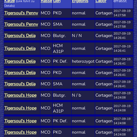
Katze
Rasse
Gen
Ergebnis
Labor
erfasst
(Link führt zu
Details)
2017-09-19
Tigersoul's Penny
MCO
PKD
normal
Certagen
14:27:58
2017-09-19
Tigersoul's Penny
MCO
SMA
normal
Certagen
14:27:58
2017-09-19
Tigersoul's Delia
MCO
Blutgr.
N / N
Certagen
14:26:41
HCM
2017-09-19
Tigersoul's Delia
MCO
normal
Certagen
A31P
14:26:41
2017-09-19
Tigersoul's Delia
MCO
PK Def.
heterozygot
Certagen
14:26:41
2017-09-19
Tigersoul's Delia
MCO
PKD
normal
Certagen
14:26:41
2017-09-19
Tigersoul's Delia
MCO
SMA
normal
Certagen
14:26:41
2017-09-19
Tigersoul's Hope
MCO
Blutgr.
N / b
Certagen
14:24:08
HCM
2017-09-19
Tigersoul's Hope
MCO
normal
Certagen
A31P
14:24:08
2017-09-19
Tigersoul's Hope
MCO
PK Def.
normal
Certagen
14:24:08
2017-09-19
Tigersoul's Hope
MCO
PKD
normal
Certagen
14:24:08