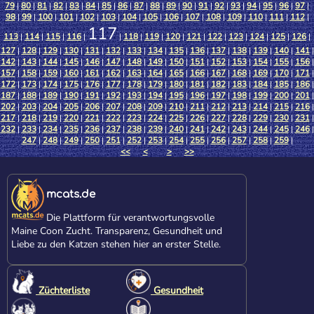
79
|
80
|
81
|
82
|
83
|
84
|
85
|
86
|
87
|
88
|
89
|
90
|
91
|
92
|
93
|
94
|
95
|
96
|
97
|
98
|
99
|
100
|
101
|
102
|
103
|
104
|
105
|
106
|
107
|
108
|
109
|
110
|
111
|
112
|
117
113
|
114
|
115
|
116
|
|
118
|
119
|
120
|
121
|
122
|
123
|
124
|
125
|
126
|
127
|
128
|
129
|
130
|
131
|
132
|
133
|
134
|
135
|
136
|
137
|
138
|
139
|
140
|
141
|
142
|
143
|
144
|
145
|
146
|
147
|
148
|
149
|
150
|
151
|
152
|
153
|
154
|
155
|
156
|
157
|
158
|
159
|
160
|
161
|
162
|
163
|
164
|
165
|
166
|
167
|
168
|
169
|
170
|
171
|
172
|
173
|
174
|
175
|
176
|
177
|
178
|
179
|
180
|
181
|
182
|
183
|
184
|
185
|
186
|
187
|
188
|
189
|
190
|
191
|
192
|
193
|
194
|
195
|
196
|
197
|
198
|
199
|
200
|
201
|
202
|
203
|
204
|
205
|
206
|
207
|
208
|
209
|
210
|
211
|
212
|
213
|
214
|
215
|
216
|
217
|
218
|
219
|
220
|
221
|
222
|
223
|
224
|
225
|
226
|
227
|
228
|
229
|
230
|
231
|
232
|
233
|
234
|
235
|
236
|
237
|
238
|
239
|
240
|
241
|
242
|
243
|
244
|
245
|
246
|
247
|
248
|
249
|
250
|
251
|
252
|
253
|
254
|
255
|
256
|
257
|
258
|
259
|
<<
<
>
>>
mcats.de
Die Plattform für verantwortungsvolle
Maine Coon Zucht. Transparenz, Gesundheit und
Liebe zu den Katzen stehen hier an erster Stelle.
Züchterliste
Gesundheit