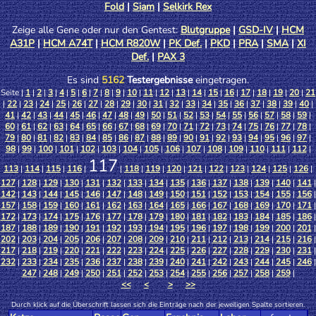
Fold
|
Siam
|
Selkirk Rex
Zeige alle Gene oder nur den Gentest:
Blutgruppe
|
GSD-IV
|
HCM
A31P
|
HCM A74T
|
HCM R820W
|
PK Def.
|
PKD
|
PRA
|
SMA
|
XI
Def.
|
PAX 3
Es sind
5162
Testergebnisse
eingetragen.
Seite |
1
|
2
|
3
|
4
|
5
|
6
|
7
|
8
|
9
|
10
|
11
|
12
|
13
|
14
|
15
|
16
|
17
|
18
|
19
|
20
|
21
|
22
|
23
|
24
|
25
|
26
|
27
|
28
|
29
|
30
|
31
|
32
|
33
|
34
|
35
|
36
|
37
|
38
|
39
|
40
|
41
|
42
|
43
|
44
|
45
|
46
|
47
|
48
|
49
|
50
|
51
|
52
|
53
|
54
|
55
|
56
|
57
|
58
|
59
|
60
|
61
|
62
|
63
|
64
|
65
|
66
|
67
|
68
|
69
|
70
|
71
|
72
|
73
|
74
|
75
|
76
|
77
|
78
|
79
|
80
|
81
|
82
|
83
|
84
|
85
|
86
|
87
|
88
|
89
|
90
|
91
|
92
|
93
|
94
|
95
|
96
|
97
|
98
|
99
|
100
|
101
|
102
|
103
|
104
|
105
|
106
|
107
|
108
|
109
|
110
|
111
|
112
|
117
113
|
114
|
115
|
116
|
|
118
|
119
|
120
|
121
|
122
|
123
|
124
|
125
|
126
|
127
|
128
|
129
|
130
|
131
|
132
|
133
|
134
|
135
|
136
|
137
|
138
|
139
|
140
|
141
|
142
|
143
|
144
|
145
|
146
|
147
|
148
|
149
|
150
|
151
|
152
|
153
|
154
|
155
|
156
|
157
|
158
|
159
|
160
|
161
|
162
|
163
|
164
|
165
|
166
|
167
|
168
|
169
|
170
|
171
|
172
|
173
|
174
|
175
|
176
|
177
|
178
|
179
|
180
|
181
|
182
|
183
|
184
|
185
|
186
|
187
|
188
|
189
|
190
|
191
|
192
|
193
|
194
|
195
|
196
|
197
|
198
|
199
|
200
|
201
|
202
|
203
|
204
|
205
|
206
|
207
|
208
|
209
|
210
|
211
|
212
|
213
|
214
|
215
|
216
|
217
|
218
|
219
|
220
|
221
|
222
|
223
|
224
|
225
|
226
|
227
|
228
|
229
|
230
|
231
|
232
|
233
|
234
|
235
|
236
|
237
|
238
|
239
|
240
|
241
|
242
|
243
|
244
|
245
|
246
|
247
|
248
|
249
|
250
|
251
|
252
|
253
|
254
|
255
|
256
|
257
|
258
|
259
|
<<
<
>
>>
Durch klick auf die Überschrift lassen sich die Einträge nach der jeweiligen Spalte sortieren.