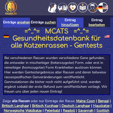
Eintrag
Eintrag
Einträge
ansehen
Einträge
suchen
hinzufügen
bearbeiten
=^..^= MCATS =^..^=
Gesundheitsdatenbank für
alle Katzenrassen - Gentests
Bei verschiedenen Rassen wurden verschiedene Gene gefunden,
die entweder in mischerbiger (heterozygoter) Form, oder erst in
reinerbiger (homozygoter) Form Krankheiten auslösen können.
Hier werden Gentestergebnisse aller Rassen und deren teilweise
rassespezifischen Genveränderungen veröffentlicht.
Genmutationen die bisher noch nicht aufgeführt sind. werden
ergänzt sobald der erste Befund zum veröffentlichen vorliegt. Wir
freuen uns über jeden neuen Eintrag!
Zeige
alle Rassen
oder nur Einträge der Rasse:
Maine Coon
|
Bengal
|
Britisch Langhaar
|
Britisch Kurzhaar
|
Deutsch Langhaar
|
Hauskatze
|
Norwegische Waldkatze
|
Peterbald
|
Ragdoll
|
Savannah
|
Scottish