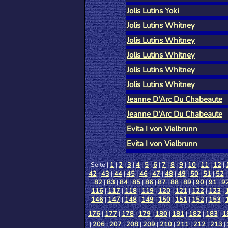
Jolis Lutins Yoki
Jolis Lutins Whitney
Jolis Lutins Whitney
Jolis Lutins Whitney
Jolis Lutins Whitney
Jolis Lutins Whitney
Jeanne D'Arc Du Chabeaute
Jeanne D'Arc Du Chabeaute
Evita I von Vielbrunn
Evita I von Vielbrunn
Seite |
1
|
2
|
3
|
4
|
5
|
6
|
7
|
8
|
9
|
10
|
11
|
12
|
42
|
43
|
44
|
45
|
46
|
47
|
48
|
49
|
50
|
51
|
52
82
|
83
|
84
|
85
|
86
|
87
|
88
|
89
|
90
|
91
|
9
116
|
117
|
118
|
119
|
120
|
121
|
122
|
123
|
146
|
147
|
148
|
149
|
150
|
151
|
152
|
153
|
176
|
177
|
178
|
179
|
180
|
181
|
182
|
183
|
1
|
206
|
207
|
208
|
209
|
210
|
211
|
212
|
213
|