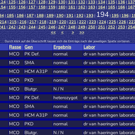
124
|
125
|
126
|
127
|
128
|
129
|
130
|
131
|
132
|
133
|
134
|
135
|
136
|
137
154
|
155
|
156
|
157
|
158
|
159
|
160
|
161
|
162
|
163
|
164
|
165
|
166
|
167
194
84
|
185
|
186
|
187
|
188
|
189
|
190
|
191
|
192
|
193
|
|
195
|
196
|
1
214
|
215
|
216
|
217
|
218
|
219
|
220
|
221
|
222
|
223
|
224
|
225
|
226
|
22
241
|
242
|
243
|
244
|
245
|
246
|
247
|
248
|
249
|
250
|
251
|
252
|
253
|
254
<<
<
>
>>
Durch klick auf die Überschrift lassen sich die Einträge nach der jeweiligen Spalte sortieren.
Rasse
Gen
Ergebnis
Labor
MCO
PK Def.
normal
dr van haeringen laborat
MCO
SMA
normal
dr van haeringen laborat
MCO
HCM A31P
normal
dr van haeringen laborat
MCO
PKD
normal
dr van haeringen laborat
MCO
Blutgr.
N / N
dr van haeringen laborat
MCO
PK Def.
heterozygot
dr van haeringen laborat
MCO
SMA
normal
dr van haeringen laborat
MCO
HCM A31P
normal
dr van haeringen laborat
MCO
PKD
normal
dr van haeringen laborat
MCO
Blutgr.
N / N
dr van haeringen laborat