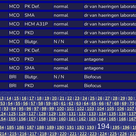
MCO
PK Def.
normal
dr van haeringen laborat
MCO
SMA
normal
dr van haeringen laborat
MCO
HCM A31P
normal
dr van haeringen laborat
MCO
PKD
normal
dr van haeringen laborat
MCO
Blutgr.
N / N
dr van haeringen laborat
MCO
PK Def.
normal
dr van haeringen laborat
MCO
PKD
normal
antagene
MCO
SMA
normal
antagene
BRI
Blutgr.
N / N
Biofocus
BRI
PKD
normal
Biofocus
13
|
14
|
15
|
16
|
17
|
18
|
19
|
20
|
21
|
22
|
23
|
24
|
25
|
26
|
27
|
28
|
29
|
30
|
|
53
|
54
|
55
|
56
|
57
|
58
|
59
|
60
|
61
|
62
|
63
|
64
|
65
|
66
|
67
|
68
|
69
|
70
2
|
93
|
94
|
95
|
96
|
97
|
98
|
99
|
100
|
101
|
102
|
103
|
104
|
105
|
106
|
107
124
|
125
|
126
|
127
|
128
|
129
|
130
|
131
|
132
|
133
|
134
|
135
|
136
|
137
154
|
155
|
156
|
157
|
158
|
159
|
160
|
161
|
162
|
163
|
164
|
165
|
166
|
167
194
84
|
185
|
186
|
187
|
188
|
189
|
190
|
191
|
192
|
193
|
|
195
|
196
|
1
214
|
215
|
216
|
217
|
218
|
219
|
220
|
221
|
222
|
223
|
224
|
225
|
226
|
22