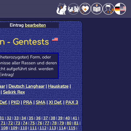
Eintrag
bearbeiten
n - Gentests
heterozygoter) Form, oder
nisse aller Rassen und deren
cht aufgeführt sind. werden
intrag!
aar
|
Deutsch Langhaar
|
Hauskatze
|
|
Selkirk Rex
Def.
|
PKD
|
PRA
|
SMA
|
XI Def.
|
PAX 3
31
|
32
|
33
|
34
|
35
|
36
|
37
|
38
|
39
|
40
|
41
|
|
71
|
72
|
73
|
74
|
75
|
76
|
77
|
78
|
79
|
80
|
81
|
|
108
|
109
|
110
|
111
|
112
|
113
|
114
|
115
|