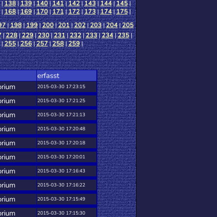
|
138
|
139
|
140
|
141
|
142
|
143
|
144
|
145
|
|
168
|
169
|
170
|
171
|
172
|
173
|
174
|
175
|
97
|
198
|
199
|
200
|
201
|
202
|
203
|
204
|
205
7
|
228
|
229
|
230
|
231
|
232
|
233
|
234
|
235
|
|
255
|
256
|
257
|
258
|
259
|
erfasst
orium
2015-03-30 17:23:15
orium
2015-03-30 17:21:25
orium
2015-03-30 17:21:13
orium
2015-03-30 17:20:48
orium
2015-03-30 17:20:18
orium
2015-03-30 17:20:01
orium
2015-03-30 17:16:43
orium
2015-03-30 17:16:22
orium
2015-03-30 17:15:49
orium
2015-03-30 17:15:30