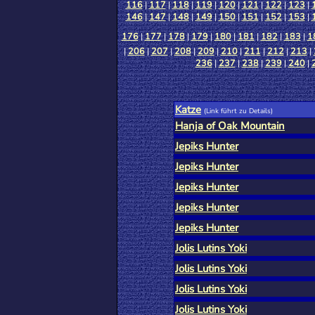
116
|
117
|
118
|
119
|
120
|
121
|
122
|
123
|
146
|
147
|
148
|
149
|
150
|
151
|
152
|
153
|
176
|
177
|
178
|
179
|
180
|
181
|
182
|
183
|
1
|
206
|
207
|
208
|
209
|
210
|
211
|
212
|
213
|
236
|
237
|
238
|
239
|
240
|
Katze
(Link führt zu Details)
Hanja of Oak Mountain
Jepiks Hunter
Jepiks Hunter
Jepiks Hunter
Jepiks Hunter
Jepiks Hunter
Jolis Lutins Yoki
Jolis Lutins Yoki
Jolis Lutins Yoki
Jolis Lutins Yoki