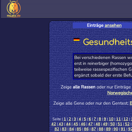
Einträge
ansehen
Gesundheits
Bei verschiedenen Rassen wu
erst in reinerbiger (homozyg
teilweise rassespezifischen 
ergänzt sobald der erste Bef
Zeige
alle Rassen
oder nur Einträge
Norwegisch
Zeige alle Gene oder nur den Gentest:
B
Seite |
1
|
2
|
3
|
4
|
5
|
6
|
7
|
8
|
9
|
10
|
11
|
12
|
42
|
43
|
44
|
45
|
46
|
47
|
48
|
49
|
50
|
51
|
52
82
|
83
|
84
|
85
|
86
|
87
|
88
|
89
|
90
|
91
|
9