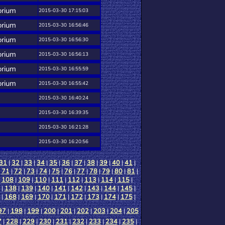
orium
2015-03-30 17:15:03
orium
2015-03-30 16:56:46
orium
2015-03-30 16:56:30
orium
2015-03-30 16:56:13
orium
2015-03-30 16:55:59
orium
2015-03-30 16:55:42
2015-03-30 16:40:24
2015-03-30 16:39:35
2015-03-30 16:21:28
2015-03-30 16:20:56
31
|
32
|
33
|
34
|
35
|
36
|
37
|
38
|
39
|
40
|
41
|
|
71
|
72
|
73
|
74
|
75
|
76
|
77
|
78
|
79
|
80
|
81
|
|
108
|
109
|
110
|
111
|
112
|
113
|
114
|
115
|
|
138
|
139
|
140
|
141
|
142
|
143
|
144
|
145
|
|
168
|
169
|
170
|
171
|
172
|
173
|
174
|
175
|
97
|
198
|
199
|
200
|
201
|
202
|
203
|
204
|
205
7
|
228
|
229
|
230
|
231
|
232
|
233
|
234
|
235
|