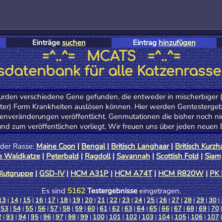
Einträge
suchen
Eintrag
hinzufügen
=^..^= MCATS =^..^=
datenbank für alle Katzenrasse
rden verschiedene Gene gefunden, die entweder in mischerbiger (
oter) Form Krankheiten auslösen können. Hier werden Gentestergeb
Genveränderungen veröffentlicht. Genmutationen die bisher noch ni
und zum veröffentlichen vorliegt. Wir freuen uns über jeden neuen E
 der Rasse:
Maine Coon
|
Bengal
|
Britisch Langhaar
|
Britisch Kurzh
e Waldkatze
|
Peterbald
|
Ragdoll
|
Savannah
|
Scottish Fold
|
Siam
lutgruppe
|
GSD-IV
|
HCM A31P
|
HCM A74T
|
HCM R820W
|
PK 
Es sind
5162
Testergebnisse
eingetragen.
13
|
14
|
15
|
16
|
17
|
18
|
19
|
20
|
21
|
22
|
23
|
24
|
25
|
26
|
27
|
28
|
29
|
30
|
|
53
|
54
|
55
|
56
|
57
|
58
|
59
|
60
|
61
|
62
|
63
|
64
|
65
|
66
|
67
|
68
|
69
|
70
2
|
93
|
94
|
95
|
96
|
97
|
98
|
99
|
100
|
101
|
102
|
103
|
104
|
105
|
106
|
107