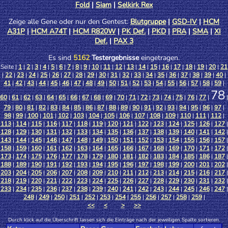
Fold
|
Siam
|
Selkirk Rex
Zeige alle Gene oder nur den Gentest:
Blutgruppe
|
GSD-IV
|
HCM
A31P
|
HCM A74T
|
HCM R820W
|
PK Def.
|
PKD
|
PRA
|
SMA
|
XI
Def.
|
PAX 3
Es sind
5162
Testergebnisse
eingetragen.
Seite |
1
|
2
|
3
|
4
|
5
|
6
|
7
|
8
|
9
|
10
|
11
|
12
|
13
|
14
|
15
|
16
|
17
|
18
|
19
|
20
|
21
|
22
|
23
|
24
|
25
|
26
|
27
|
28
|
29
|
30
|
31
|
32
|
33
|
34
|
35
|
36
|
37
|
38
|
39
|
40
|
41
|
42
|
43
|
44
|
45
|
46
|
47
|
48
|
49
|
50
|
51
|
52
|
53
|
54
|
55
|
56
|
57
|
58
|
59
|
78
60
|
61
|
62
|
63
|
64
|
65
|
66
|
67
|
68
|
69
|
70
|
71
|
72
|
73
|
74
|
75
|
76
|
77
|
|
79
|
80
|
81
|
82
|
83
|
84
|
85
|
86
|
87
|
88
|
89
|
90
|
91
|
92
|
93
|
94
|
95
|
96
|
97
|
98
|
99
|
100
|
101
|
102
|
103
|
104
|
105
|
106
|
107
|
108
|
109
|
110
|
111
|
112
|
113
|
114
|
115
|
116
|
117
|
118
|
119
|
120
|
121
|
122
|
123
|
124
|
125
|
126
|
127
|
128
|
129
|
130
|
131
|
132
|
133
|
134
|
135
|
136
|
137
|
138
|
139
|
140
|
141
|
142
|
143
|
144
|
145
|
146
|
147
|
148
|
149
|
150
|
151
|
152
|
153
|
154
|
155
|
156
|
157
|
158
|
159
|
160
|
161
|
162
|
163
|
164
|
165
|
166
|
167
|
168
|
169
|
170
|
171
|
172
|
173
|
174
|
175
|
176
|
177
|
178
|
179
|
180
|
181
|
182
|
183
|
184
|
185
|
186
|
187
|
188
|
189
|
190
|
191
|
192
|
193
|
194
|
195
|
196
|
197
|
198
|
199
|
200
|
201
|
202
|
203
|
204
|
205
|
206
|
207
|
208
|
209
|
210
|
211
|
212
|
213
|
214
|
215
|
216
|
217
|
218
|
219
|
220
|
221
|
222
|
223
|
224
|
225
|
226
|
227
|
228
|
229
|
230
|
231
|
232
|
233
|
234
|
235
|
236
|
237
|
238
|
239
|
240
|
241
|
242
|
243
|
244
|
245
|
246
|
247
|
248
|
249
|
250
|
251
|
252
|
253
|
254
|
255
|
256
|
257
|
258
|
259
|
<<
<
>
>>
Durch klick auf die Überschrift lassen sich die Einträge nach der jeweiligen Spalte sortieren.