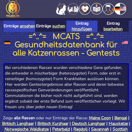
Eintrag
Eintrag
Einträge
ansehen
Einträge
suchen
hinzufügen
bearbeiten
=^..^= MCATS =^..^=
Gesundheitsdatenbank für
alle Katzenrassen - Gentests
Bei verschiedenen Rassen wurden verschiedene Gene gefunden,
die entweder in mischerbiger (heterozygoter) Form, oder erst in
reinerbiger (homozygoter) Form Krankheiten auslösen können.
Hier werden Gentestergebnisse aller Rassen und deren teilweise
rassespezifischen Genveränderungen veröffentlicht.
Genmutationen die bisher noch nicht aufgeführt sind. werden
ergänzt sobald der erste Befund zum veröffentlichen vorliegt. Wir
freuen uns über jeden neuen Eintrag!
Zeige
alle Rassen
oder nur Einträge der Rasse:
Maine Coon
|
Bengal
|
Britisch Langhaar
|
Britisch Kurzhaar
|
Deutsch Langhaar
|
Hauskatze
|
Norwegische Waldkatze
|
Peterbald
|
Ragdoll
|
Savannah
|
Scottish