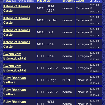
Katze
Rasse
Gen
Ergebnis
Labor
erfasst
(Link führt zu Details)
2020-03-
Katena of Keomas
HCM
MCO
normal
Certagen
12
Castle
A31P
14:47:25
2020-03-
Katena of Keomas
MCO
PK Def.
normal
Certagen
12
Castle
14:47:25
2020-03-
Katena of Keomas
MCO
PKD
normal
Certagen
12
Castle
14:47:25
2020-03-
Katena of Keomas
MCO
SMA
normal
Certagen
12
Castle
14:47:25
2020-03-
Gwenn vom
DLH
SMA
normal
Certagen
03
Blümelsbachtal
12:27:40
2020-03-
Gwenn vom
DLH
GSD-IV
normal
Certagen
03
Blümelsbachtal
12:26:51
2020-03-
Ruby Rhod von
DLH
Blutgr.
N / N
Laboklin
03
Sinthari
12:23:44
2020-03-
Ruby Rhod von
DLH
GSD-IV
normal
Laboklin
03
Sinthari
12:23:44
2020-03-
Ruby Rhod von
HCM
DLH
normal
Laboklin
03