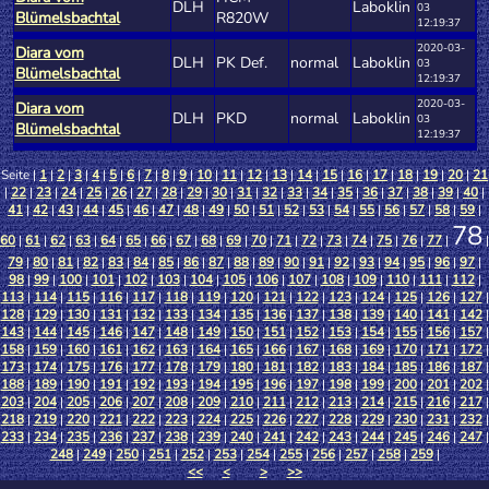
DLH
Laboklin
03
Blümelsbachtal
R820W
12:19:37
2020-03-
Diara vom
DLH
PK Def.
normal
Laboklin
03
Blümelsbachtal
12:19:37
2020-03-
Diara vom
DLH
PKD
normal
Laboklin
03
Blümelsbachtal
12:19:37
Seite |
1
|
2
|
3
|
4
|
5
|
6
|
7
|
8
|
9
|
10
|
11
|
12
|
13
|
14
|
15
|
16
|
17
|
18
|
19
|
20
|
21
|
22
|
23
|
24
|
25
|
26
|
27
|
28
|
29
|
30
|
31
|
32
|
33
|
34
|
35
|
36
|
37
|
38
|
39
|
40
|
41
|
42
|
43
|
44
|
45
|
46
|
47
|
48
|
49
|
50
|
51
|
52
|
53
|
54
|
55
|
56
|
57
|
58
|
59
|
78
60
|
61
|
62
|
63
|
64
|
65
|
66
|
67
|
68
|
69
|
70
|
71
|
72
|
73
|
74
|
75
|
76
|
77
|
|
79
|
80
|
81
|
82
|
83
|
84
|
85
|
86
|
87
|
88
|
89
|
90
|
91
|
92
|
93
|
94
|
95
|
96
|
97
|
98
|
99
|
100
|
101
|
102
|
103
|
104
|
105
|
106
|
107
|
108
|
109
|
110
|
111
|
112
|
113
|
114
|
115
|
116
|
117
|
118
|
119
|
120
|
121
|
122
|
123
|
124
|
125
|
126
|
127
|
128
|
129
|
130
|
131
|
132
|
133
|
134
|
135
|
136
|
137
|
138
|
139
|
140
|
141
|
142
|
143
|
144
|
145
|
146
|
147
|
148
|
149
|
150
|
151
|
152
|
153
|
154
|
155
|
156
|
157
|
158
|
159
|
160
|
161
|
162
|
163
|
164
|
165
|
166
|
167
|
168
|
169
|
170
|
171
|
172
|
173
|
174
|
175
|
176
|
177
|
178
|
179
|
180
|
181
|
182
|
183
|
184
|
185
|
186
|
187
|
188
|
189
|
190
|
191
|
192
|
193
|
194
|
195
|
196
|
197
|
198
|
199
|
200
|
201
|
202
|
203
|
204
|
205
|
206
|
207
|
208
|
209
|
210
|
211
|
212
|
213
|
214
|
215
|
216
|
217
|
218
|
219
|
220
|
221
|
222
|
223
|
224
|
225
|
226
|
227
|
228
|
229
|
230
|
231
|
232
|
233
|
234
|
235
|
236
|
237
|
238
|
239
|
240
|
241
|
242
|
243
|
244
|
245
|
246
|
247
|
248
|
249
|
250
|
251
|
252
|
253
|
254
|
255
|
256
|
257
|
258
|
259
|
<<
<
>
>>