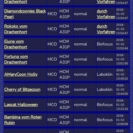
Drachenhort
A31P
Vorfahren
13:54:47
2018-
Diamondcoonies Black
HCM
durch
MCO
normal
01-02
Pearl
A31P
Vorfahren
13:54:47
2018-
Rokoko vom
HCM
durch
MCO
normal
01-02
Drachenhort
A31P
Vorfahren
13:54:47
2018-
Elune vom
HCM
MCO
normal
Biofocus
01-02
Drachenhort
A31P
13:53:44
2018-
Fortuna vom
HCM
MCO
normal
Biofocus
01-02
Drachenhort
A31P
13:51:55
2018-
HCM
AMaryCoon Holly
MCO
normal
Laboklin
01-02
A31P
13:45:02
2018-
HCM
Cherry of Bitzecoon
MCO
normal
Laboklin
01-02
A31P
13:44:00
2018-
HCM
Lapcat Halloween
MCO
normal
Biofocus
01-02
A31P
13:23:16
2018-
Bambina vom Roten
HCM
MCO
normal
Biofocus
01-02
Rubin
A31P
13:09:08
2018-
HCM