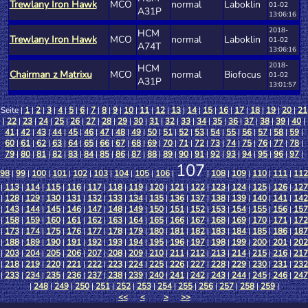
Trewlany Iron Hawk
MCO
normal
Laboklin
01-02
A31P
13:06:16
2018-
HCM
Trewlany Iron Hawk
MCO
normal
Laboklin
01-02
A74T
13:06:16
2018-
HCM
Chairman z Matrixu
MCO
normal
Biofocus
01-02
A31P
13:01:57
Seite |
1
|
2
|
3
|
4
|
5
|
6
|
7
|
8
|
9
|
10
|
11
|
12
|
13
|
14
|
15
|
16
|
17
|
18
|
19
|
20
|
21
|
22
|
23
|
24
|
25
|
26
|
27
|
28
|
29
|
30
|
31
|
32
|
33
|
34
|
35
|
36
|
37
|
38
|
39
|
40
|
41
|
42
|
43
|
44
|
45
|
46
|
47
|
48
|
49
|
50
|
51
|
52
|
53
|
54
|
55
|
56
|
57
|
58
|
59
|
60
|
61
|
62
|
63
|
64
|
65
|
66
|
67
|
68
|
69
|
70
|
71
|
72
|
73
|
74
|
75
|
76
|
77
|
78
|
79
|
80
|
81
|
82
|
83
|
84
|
85
|
86
|
87
|
88
|
89
|
90
|
91
|
92
|
93
|
94
|
95
|
96
|
97
|
107
98
|
99
|
100
|
101
|
102
|
103
|
104
|
105
|
106
|
|
108
|
109
|
110
|
111
|
112
|
113
|
114
|
115
|
116
|
117
|
118
|
119
|
120
|
121
|
122
|
123
|
124
|
125
|
126
|
127
|
128
|
129
|
130
|
131
|
132
|
133
|
134
|
135
|
136
|
137
|
138
|
139
|
140
|
141
|
142
|
143
|
144
|
145
|
146
|
147
|
148
|
149
|
150
|
151
|
152
|
153
|
154
|
155
|
156
|
157
|
158
|
159
|
160
|
161
|
162
|
163
|
164
|
165
|
166
|
167
|
168
|
169
|
170
|
171
|
172
|
173
|
174
|
175
|
176
|
177
|
178
|
179
|
180
|
181
|
182
|
183
|
184
|
185
|
186
|
187
|
188
|
189
|
190
|
191
|
192
|
193
|
194
|
195
|
196
|
197
|
198
|
199
|
200
|
201
|
202
|
203
|
204
|
205
|
206
|
207
|
208
|
209
|
210
|
211
|
212
|
213
|
214
|
215
|
216
|
217
|
218
|
219
|
220
|
221
|
222
|
223
|
224
|
225
|
226
|
227
|
228
|
229
|
230
|
231
|
232
|
233
|
234
|
235
|
236
|
237
|
238
|
239
|
240
|
241
|
242
|
243
|
244
|
245
|
246
|
247
|
248
|
249
|
250
|
251
|
252
|
253
|
254
|
255
|
256
|
257
|
258
|
259
|
<<
<
>
>>