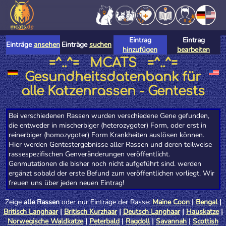
Eintrag
Eintrag
Einträge
ansehen
Einträge
suchen
hinzufügen
bearbeiten
=^..^= MCATS =^..^=
Gesundheitsdatenbank für
alle Katzenrassen - Gentests
Bei verschiedenen Rassen wurden verschiedene Gene gefunden,
die entweder in mischerbiger (heterozygoter) Form, oder erst in
reinerbiger (homozygoter) Form Krankheiten auslösen können.
Hier werden Gentestergebnisse aller Rassen und deren teilweise
rassespezifischen Genveränderungen veröffentlicht.
Genmutationen die bisher noch nicht aufgeführt sind. werden
ergänzt sobald der erste Befund zum veröffentlichen vorliegt. Wir
freuen uns über jeden neuen Eintrag!
Zeige
alle Rassen
oder nur Einträge der Rasse:
Maine Coon
|
Bengal
|
Britisch Langhaar
|
Britisch Kurzhaar
|
Deutsch Langhaar
|
Hauskatze
|
Norwegische Waldkatze
|
Peterbald
|
Ragdoll
|
Savannah
|
Scottish