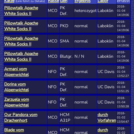
Katze
Rasse
Gen
Ergebnis
Labor
erfasst
(Link führt zu Details)
2018-
Pillowtalk Apache
PK
MCO
heterozygot
Laboklin
01-04
White Socks II
Def.
14:19:06
2018-
Pillowtalk Apache
MCO
PKD
normal
Laboklin
01-04
White Socks II
14:19:06
2018-
Pillowtalk Apache
MCO
SMA
normal
Laboklin
01-04
White Socks II
14:19:06
2018-
Pillowtalk Apache
MCO
Blutgr.
N / N
Laboklin
01-04
White Socks II
14:19:06
2018-
Armani vom
PK
NFO
normal
UC Davis
01-04
Alpenwichtel
Def.
13:52:27
2018-
Dorina vom
PK
NFO
normal
UC Davis
01-04
Alpenwichtel
Def.
13:51:25
2018-
Zarzuela vom
PK
NFO
normal
UC Davis
01-04
Alpenwichtel
Def.
13:50:28
2018-
Our Pandora vom
HCM
durch
MCO
normal
01-02
Drachenhort
A31P
Vorfahren
13:54:47
2018-
Blade vom
HCM
durch
MCO
normal
01-02