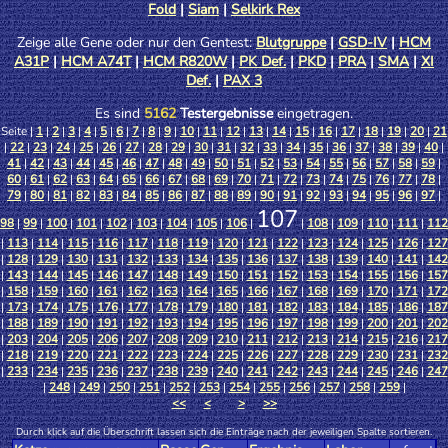
Fold
|
Siam
|
Selkirk Rex
Zeige alle Gene oder nur den Gentest:
Blutgruppe
|
GSD-IV
|
HCM
A31P
|
HCM A74T
|
HCM R820W
|
PK Def.
|
PKD
|
PRA
|
SMA
|
XI
Def.
|
PAX 3
Es sind
5162
Testergebnisse
eingetragen.
Seite |
1
|
2
|
3
|
4
|
5
|
6
|
7
|
8
|
9
|
10
|
11
|
12
|
13
|
14
|
15
|
16
|
17
|
18
|
19
|
20
|
21
|
22
|
23
|
24
|
25
|
26
|
27
|
28
|
29
|
30
|
31
|
32
|
33
|
34
|
35
|
36
|
37
|
38
|
39
|
40
|
41
|
42
|
43
|
44
|
45
|
46
|
47
|
48
|
49
|
50
|
51
|
52
|
53
|
54
|
55
|
56
|
57
|
58
|
59
|
60
|
61
|
62
|
63
|
64
|
65
|
66
|
67
|
68
|
69
|
70
|
71
|
72
|
73
|
74
|
75
|
76
|
77
|
78
|
79
|
80
|
81
|
82
|
83
|
84
|
85
|
86
|
87
|
88
|
89
|
90
|
91
|
92
|
93
|
94
|
95
|
96
|
97
|
107
98
|
99
|
100
|
101
|
102
|
103
|
104
|
105
|
106
|
|
108
|
109
|
110
|
111
|
112
|
113
|
114
|
115
|
116
|
117
|
118
|
119
|
120
|
121
|
122
|
123
|
124
|
125
|
126
|
127
|
128
|
129
|
130
|
131
|
132
|
133
|
134
|
135
|
136
|
137
|
138
|
139
|
140
|
141
|
142
|
143
|
144
|
145
|
146
|
147
|
148
|
149
|
150
|
151
|
152
|
153
|
154
|
155
|
156
|
157
|
158
|
159
|
160
|
161
|
162
|
163
|
164
|
165
|
166
|
167
|
168
|
169
|
170
|
171
|
172
|
173
|
174
|
175
|
176
|
177
|
178
|
179
|
180
|
181
|
182
|
183
|
184
|
185
|
186
|
187
|
188
|
189
|
190
|
191
|
192
|
193
|
194
|
195
|
196
|
197
|
198
|
199
|
200
|
201
|
202
|
203
|
204
|
205
|
206
|
207
|
208
|
209
|
210
|
211
|
212
|
213
|
214
|
215
|
216
|
217
|
218
|
219
|
220
|
221
|
222
|
223
|
224
|
225
|
226
|
227
|
228
|
229
|
230
|
231
|
232
|
233
|
234
|
235
|
236
|
237
|
238
|
239
|
240
|
241
|
242
|
243
|
244
|
245
|
246
|
247
|
248
|
249
|
250
|
251
|
252
|
253
|
254
|
255
|
256
|
257
|
258
|
259
|
<<
<
>
>>
Durch klick auf die Überschrift lassen sich die Einträge nach der jeweiligen Spalte sortieren.