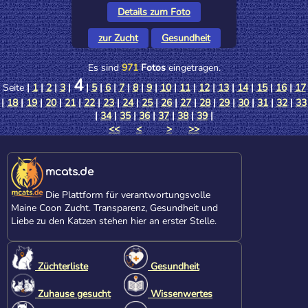
Details zum Foto
zur Zucht
Gesundheit
Es sind
971
Fotos
eingetragen.
4
Seite
|
1
|
2
|
3
|
|
5
|
6
|
7
|
8
|
9
|
10
|
11
|
12
|
13
|
14
|
15
|
16
|
17
|
18
|
19
|
20
|
21
|
22
|
23
|
24
|
25
|
26
|
27
|
28
|
29
|
30
|
31
|
32
|
33
|
34
|
35
|
36
|
37
|
38
|
39
|
<<
<
>
>>
mcats.de
Die Plattform für verantwortungsvolle
Maine Coon Zucht. Transparenz, Gesundheit und
Liebe zu den Katzen stehen hier an erster Stelle.
Züchterliste
Gesundheit
Zuhause gesucht
Wissenwertes