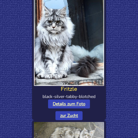
Fritzle
black-silver-tabby-blotched
Details zum Foto
zur Zucht