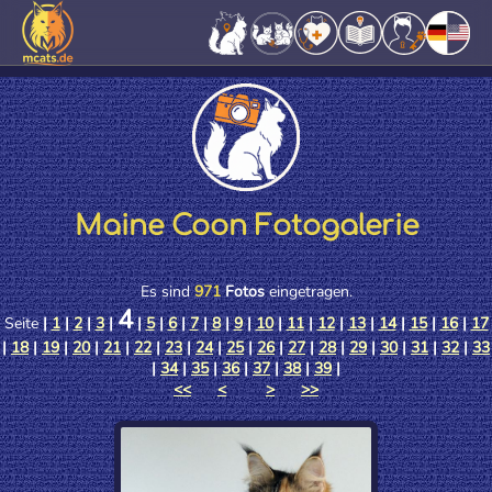
Maine Coon Fotogalerie
Es sind
971
Fotos
eingetragen.
4
Seite
|
1
|
2
|
3
|
|
5
|
6
|
7
|
8
|
9
|
10
|
11
|
12
|
13
|
14
|
15
|
16
|
17
|
18
|
19
|
20
|
21
|
22
|
23
|
24
|
25
|
26
|
27
|
28
|
29
|
30
|
31
|
32
|
33
|
34
|
35
|
36
|
37
|
38
|
39
|
<<
<
>
>>