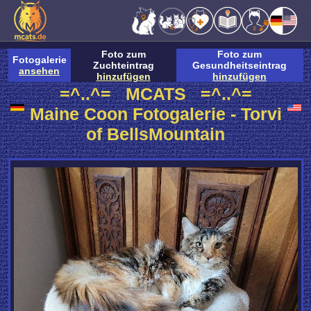
Foto zum
Foto zum
Fotogalerie
Zuchteintrag
Gesundheitseintrag
ansehen
hinzufügen
hinzufügen
=^..^= MCATS =^..^=
Maine Coon Fotogalerie - Torvi
of BellsMountain