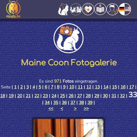
Maine Coon Fotogalerie
Es sind
971
Fotos
eingetragen.
Seite
|
1
|
2
|
3
|
4
|
5
|
6
|
7
|
8
|
9
|
10
|
11
|
12
|
13
|
14
|
15
|
16
|
17
|
33
18
|
19
|
20
|
21
|
22
|
23
|
24
|
25
|
26
|
27
|
28
|
29
|
30
|
31
|
32
|
|
34
|
35
|
36
|
37
|
38
|
39
|
<<
<
>
>>