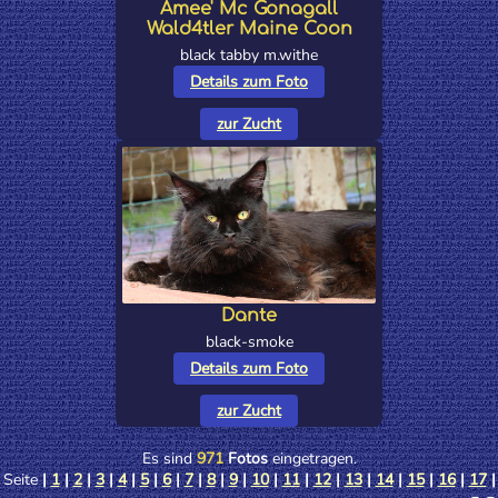
Amee' Mc Gonagall
Wald4tler Maine Coon
black tabby m.withe
Details zum Foto
zur Zucht
Dante
black-smoke
Details zum Foto
zur Zucht
Es sind
971
Fotos
eingetragen.
Seite
|
1
|
2
|
3
|
4
|
5
|
6
|
7
|
8
|
9
|
10
|
11
|
12
|
13
|
14
|
15
|
16
|
17
|