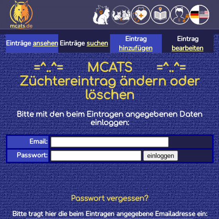
Eintrag
Eintrag
Einträge
ansehen
Einträge
suchen
hinzufügen
bearbeiten
=^..^= MCATS =^..^=
Züchtereintrag ändern oder
löschen
Bitte mit den beim Eintragen angegebenen Daten
einloggen:
Email:
Passwort:
Passwort vergessen?
Bitte tragt hier die beim Eintragen angegebene Emailadresse ein: