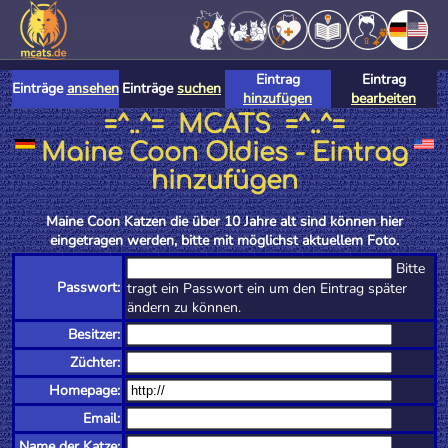
Eintrag
Eintrag
Einträge
ansehen
Einträge
suchen
hinzufügen
bearbeiten
=^..^= MCATS =^..^=
Maine Coon Oldies - Eintrag
hinzufügen
Maine Coon Katzen die über 10 Jahre alt sind können hier
eingetragen werden, bitte mit möglichst aktuellem Foto.
Bitte
Passwort:
tragt ein Passwort ein um den Eintrag später
ändern zu können.
Besitzer:
Züchter:
Homepage:
Email:
Name der Katze: