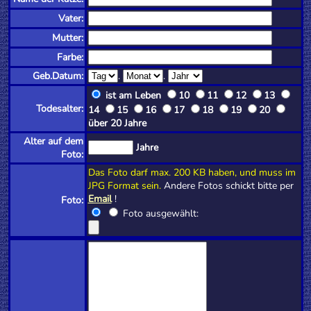
Vater:
Mutter:
Farbe:
Geb.Datum:
.
.
ist am Leben
10
11
12
13
Todesalter:
14
15
16
17
18
19
20
über 20 Jahre
Alter auf dem
Jahre
Foto:
Das Foto darf max. 200 KB haben, und muss im
JPG Format sein.
Andere Fotos schickt bitte per
Email
!
Foto:
Foto ausgewählt: