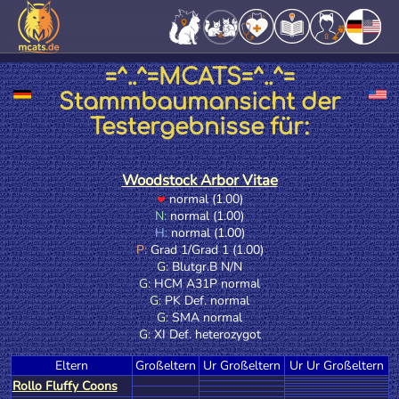
=^..^=MCATS=^..^=
Stammbaumansicht der
Testergebnisse für:
Woodstock Arbor Vitae
normal (1.00)
N:
normal (1.00)
H:
normal (1.00)
P:
Grad 1/Grad 1 (1.00)
G:
Blutgr.B N/N
G:
HCM A31P normal
G:
PK Def. normal
G:
SMA normal
G:
XI Def. heterozygot
Eltern
Großeltern
Ur Großeltern
Ur Ur Großeltern
Rollo Fluffy Coons