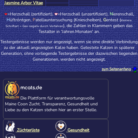
Jasmine Arbor Vitae
=Herzschall (zertifiziert),
=Herzschall (unzertifiziert),
N
ierenschall,
H
üftröntgen,
P
atellauntersuchung (Kniescheiben),
G
entest (
kleinere
), die Zahlen in Klammern geben das
Schriftart = Gen negativ durch Vorfahren
Testalter in 'Jahren.Monaten' an.
Testergebnisse werden nur angezeigt, wenn sie eine direkte Verbindung
zu der aktuell angezeigten Katze haben. Getestete Katzen in späterer
Generation, ohne vorliegende Testergebnisse der dazwischen liegenden
Generationen, werden nicht angezeigt.
zum Seitenanfang
mcats.de
Die Plattform für verantwortungsvolle
Maine Coon Zucht. Transparenz, Gesundheit und
Liebe zu den Katzen stehen hier an erster Stelle.
Züchterliste
Gesundheit