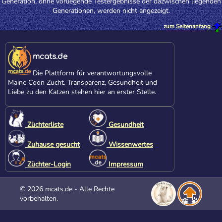
Generation, ohne vorliegende Testergebnisse der dazwischen liegenden
Generationen, werden nicht angezeigt.
zum Seitenanfang
mcats.de
Die Plattform für verantwortungsvolle
Maine Coon Zucht. Transparenz, Gesundheit und
Liebe zu den Katzen stehen hier an erster Stelle.
Züchterliste
Gesundheit
Zuhause gesucht
Wissenwertes
Züchter-Login
Impressum
© 2026 mcats.de - Alle Rechte
vorbehalten.