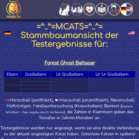
=^..^=MCATS=^..^=
Stammbaumansicht der
Testergebnisse für:
Forest Ghost Baltasar
Eltern
Großeltern
Ur Großeltern
Ur Ur Großeltern
=Herzschall (zertifiziert),
=Herzschall (unzertifiziert),
N
ierenschall,
H
üftröntgen,
P
atellauntersuchung (Kniescheiben),
G
entest (
kleinere
), die Zahlen in Klammern geben das
Schriftart = Gen negativ durch Vorfahren
Testalter in 'Jahren.Monaten' an.
Testergebnisse werden nur angezeigt, wenn sie eine direkte Verbindung
zu der aktuell angezeigten Katze haben. Getestete Katzen in späterer