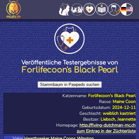
Veröffentliche Testergebnisse von
Forlifecoon's Black Pearl
Katzenname:
Forlifecoon's Black Pearl
Rasse:
Maine Coon
Geburtsdatum:
2024-12-11
Geschlecht:
weiblich kastriert
Besitzer:
Liebsch, Jeannette
Homepage:
http://flying-dutchman-mc.ch
zum Eintrag in der Züchterliste
Vater:
Heartbreaker Maine Coons Winston