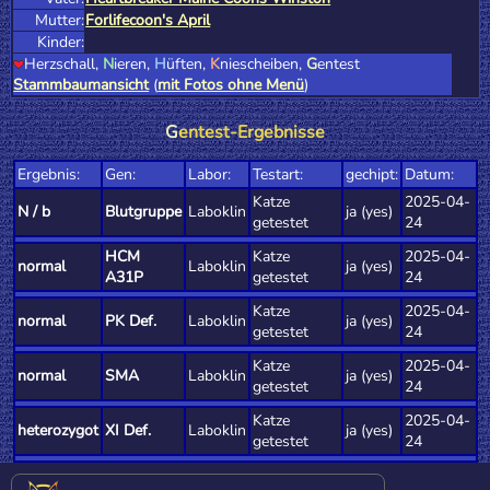
Mutter:
Forlifecoon's April
Kinder:
Herzschall,
N
ieren,
H
üften,
K
niescheiben,
G
entest
Stammbaumansicht
(
mit Fotos ohne Menü
)
G
entest-Ergebnisse
Ergebnis:
Gen:
Labor:
Testart:
gechipt:
Datum:
Katze
2025-04-
N / b
Blutgruppe
Laboklin
ja (yes)
getestet
24
HCM
Katze
2025-04-
normal
Laboklin
ja (yes)
A31P
getestet
24
Katze
2025-04-
normal
PK Def.
Laboklin
ja (yes)
getestet
24
Katze
2025-04-
normal
SMA
Laboklin
ja (yes)
getestet
24
Katze
2025-04-
heterozygot
XI Def.
Laboklin
ja (yes)
getestet
24