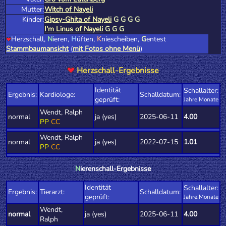
Mutter:
Witch of Nayeli
Kinder:
Gipsy-Ghita of Nayeli
G
G
G
G
I'm Linus of Nayeli
G
G
G
Herzschall,
N
ieren,
H
üften,
K
niescheiben,
G
entest
Stammbaumansicht
(
mit Fotos ohne Menü
)
Herzschall-Ergebnisse
Identität
Schallalter:
Ergebnis:
Kardiologe:
Schalldatum:
geprüft:
Jahre.Monate
Wendt, Ralph
normal
ja (yes)
2025-06-11
4.00
PP
CC
Wendt, Ralph
normal
ja (yes)
2022-07-15
1.01
PP
CC
N
ierenschall-Ergebnisse
Identität
Schallalter:
Ergebnis:
Tierarzt:
Schalldatum:
geprüft:
Jahre.Monate
Wendt,
normal
ja (yes)
2025-06-11
4.00
Ralph