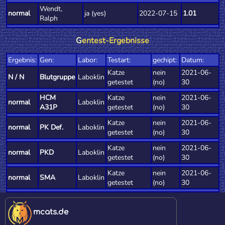
Wendt,
normal
ja (yes)
2022-07-15
1.01
Ralph
G
entest-Ergebnisse
Ergebnis:
Gen:
Labor:
Testart:
gechipt:
Datum:
Katze
nein
2021-06-
N / N
Blutgruppe
Laboklin
getestet
(no)
30
HCM
Katze
nein
2021-06-
normal
Laboklin
A31P
getestet
(no)
30
Katze
nein
2021-06-
normal
PK Def.
Laboklin
getestet
(no)
30
Katze
nein
2021-06-
normal
PKD
Laboklin
getestet
(no)
30
Katze
nein
2021-06-
normal
SMA
Laboklin
getestet
(no)
30
mcats.de