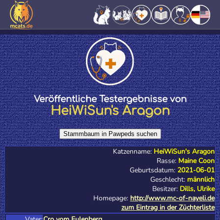
Veröffentliche Testergebnisse von
HeiWiSun's Aragon
Katzenname:
HeiWiSun's Aragon
Rasse:
Maine Coon
Geburtsdatum:
2021-06-01
Geschlecht:
männlich
Besitzer:
Dills, Ulrike
Homepage:
http://www.mc-of-nayeli.de
zum Eintrag in der Züchterliste
Vater:
Cro vom Eulenberg