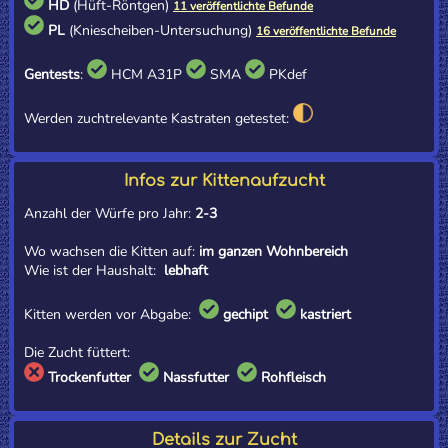
HD
(Hüft-Röntgen)
11 veröffentlichte Befunde
PL
(Kniescheiben-Untersuchung)
16 veröffentlichte Befunde
Gentests
:
HCM A31P
SMA
PKdef
Werden zuchtrelevante Kastraten getestet:
Infos zur Kittenaufzucht
Anzahl der Würfe pro Jahr:
2-3
Wo wachsen die Kitten auf:
im ganzen Wohnbereich
Wie ist der Haushalt:
lebhaft
Kitten werden vor Abgabe:
gechipt
kastriert
Die Zucht füttert:
Trockenfutter
Nassfutter
Rohfleisch
Details zur Zucht