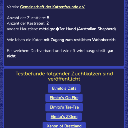
Verein:
Gemeinschaft der Katzenfreunde e.V.
Anzahl der Zuchttiere:
5
Anzahl der Kastraten:
2
andere Haustiere:
mittelgro�?er Hund (Australian Shepherd)
Wie leben die Kater:
mit Zugang zum restlichen Wohnbereich
Bei welchem Dachverband und wie oft wird ausgestellt:
gar
nicht
Testbefunde folgender Zuchtkatzen sind
veröffentlicht
Elmito's Dzifa
Elmito's On Fire
Elmito's Tsa-Tsa
Elmito's Z'Gem
Xenon of Brezzland