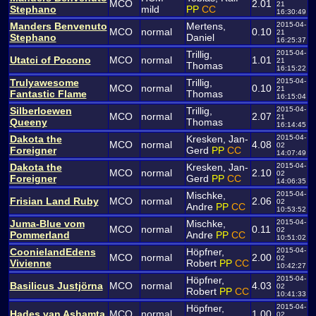
MCO
2.01
21
Stephano
mild
PP
CC
16:30:49
Manders Benvenuto
Mertens,
2015-04-
MCO
normal
0.10
21
Stephano
Daniel
16:25:37
Trillig,
2015-04-
Utatci of Pocono
MCO
normal
1.01
21
Thomas
16:15:22
Trulyawesome
Trillig,
2015-04-
MCO
normal
0.10
21
Fantastic Flame
Thomas
16:15:04
Silberloewen
Trillig,
2015-04-
MCO
normal
2.07
21
Queeny
Thomas
16:14:45
Dakota the
Kresken, Jan-
2015-04-
MCO
normal
4.08
02
Foreigner
Gerd
PP
CC
14:07:49
Dakota the
Kresken, Jan-
2015-04-
MCO
normal
2.10
02
Foreigner
Gerd
PP
CC
14:06:35
Mischke,
2015-04-
Frisian Land Ruby
MCO
normal
2.06
02
Andre
PP
CC
10:53:52
Juma-Blue vom
Mischke,
2015-04-
MCO
normal
0.11
02
Pommerland
Andre
PP
CC
10:51:02
CoonielandEdens
Höpfner,
2015-04-
MCO
normal
2.00
02
Vivienne
Robert
PP
CC
10:42:27
Höpfner,
2015-04-
Basilicus Justjörna
MCO
normal
4.03
02
Robert
PP
CC
10:41:33
Höpfner,
2015-04-
Hades van Ashamta
MCO
normal
1.00
02