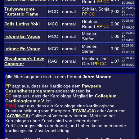
Robert
PP
CC
10:26:23
Trulyawesome
Schiller, Sonja
2015-03-
MCO
normal
2.03
30
Fantastic Flame
PP
CC
17:27:53
Höpfner,
2015-03-
Jolis Lutins Yoki
MCO
normal
0.06
30
Robert
PP
CC
17:09:06
Miedler,
2015-03-
Irdome En Vogue
MCO
normal
1.05
30
Stefan
17:03:09
Miedler,
2015-03-
Irdome En Vogue
MCO
normal
3.00
30
Stefan
17:01:27
Shyshaman's Love
Kresken, Jan-
2015-03-
RAG
normal
1.07
30
Gangster
Gerd
PP
CC
16:54:02
Alle Altersangaben sind in dem Format
Jahre.Monate
.
PP
sagt aus, dass der Kardiologe dem
Pawpeds
Gesundheitsprogramm
angeschlossen ist.
CC
sagt aus, dass der Kardiologe Mitglied im
Collegium
Cardiologicum e.V.
ist.
CVIM
sagt aus, dass ein Kardiologe eine kardiologische
Zusatzausbildung vom European (
ECVIM-CA
) oder American
(
ACVIM-CA
) College of Veterinary Internal Medicine hat.
Kardiologen ohne Zusatz sind von keiner dieser
Zertifizierungsstellen anerkannt, und haben keine anerkannte
kardiologische Zusatzausbildung.