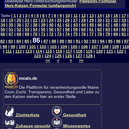
Download Herz-Untersuchungsformular:
Pawpeds Formular
,
Herz-Katzen Formular (umfangreich)
Seite
|
1
|
2
|
3
|
4
|
5
|
6
|
7
|
8
|
9
|
10
|
11
|
12
|
13
|
14
|
15
|
16
|
17
|
18
|
19
|
20
|
21
|
22
|
23
|
24
|
25
|
26
|
27
|
28
|
29
|
30
|
31
|
32
|
33
|
34
|
35
|
36
|
37
|
38
|
39
|
40
|
41
|
42
|
43
|
44
|
45
|
46
|
47
|
48
|
49
|
50
|
51
|
52
|
53
|
54
|
55
|
56
|
57
|
58
|
59
|
60
|
61
|
62
|
63
|
64
|
65
|
66
|
67
|
68
|
69
|
70
|
71
|
72
|
73
|
74
|
75
|
76
|
77
|
78
|
79
|
80
|
81
|
86
82
|
83
|
84
|
85
|
|
87
|
88
|
89
|
90
|
91
|
92
|
93
|
94
|
95
|
96
|
97
|
98
|
99
|
100
|
101
|
102
|
103
|
104
|
105
|
106
|
107
|
108
|
109
|
110
|
111
|
112
|
113
|
114
|
115
|
116
|
117
|
118
|
119
|
120
|
121
|
122
|
123
|
124
|
125
|
126
|
127
|
128
|
<<
<
>
>>
mcats.de
Die Plattform für verantwortungsvolle Maine
Coon Zucht. Transparenz, Gesundheit und Liebe zu
den Katzen stehen hier an erster Stelle.
Züchterliste
Gesundheit
Zuhause gesucht
Wissenwertes