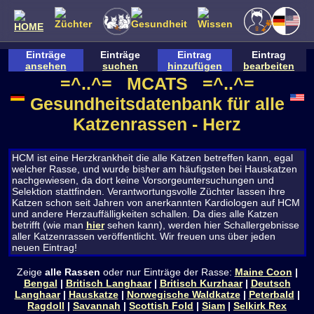
Einträge
Einträge
Eintrag
Eintrag
ansehen
suchen
hinzufügen
bearbeiten
=^..^= MCATS =^..^=
Gesundheitsdatenbank für alle
Katzenrassen - Herz
HCM ist eine Herzkrankheit die alle Katzen betreffen kann, egal
welcher Rasse, und wurde bisher am häufigsten bei Hauskatzen
nachgewiesen, da dort keine Vorsorgeuntersuchungen und
Selektion stattfinden. Verantwortungsvolle Züchter lassen ihre
Katzen schon seit Jahren von anerkannten Kardiologen auf HCM
und andere Herzauffälligkeiten schallen. Da dies alle Katzen
betrifft (wie man
hier
sehen kann), werden hier Schallergebnisse
aller Katzenrassen veröffentlicht. Wir freuen uns über jeden
neuen Eintrag!
Zeige
alle Rassen
oder nur Einträge der Rasse:
Maine Coon
|
Bengal
|
Britisch Langhaar
|
Britisch Kurzhaar
|
Deutsch
Langhaar
|
Hauskatze
|
Norwegische Waldkatze
|
Peterbald
|
Ragdoll
|
Savannah
|
Scottish Fold
|
Siam
|
Selkirk Rex