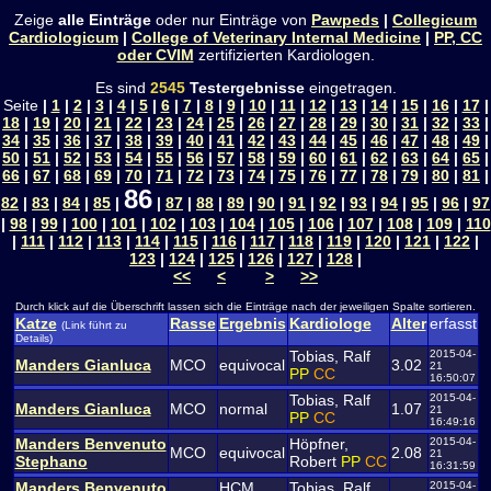
Zeige
alle Einträge
oder nur Einträge von
Pawpeds
|
Collegicum
Cardiologicum
|
College of Veterinary Internal Medicine
|
PP, CC
oder CVIM
zertifizierten Kardiologen.
Es sind
2545
Testergebnisse
eingetragen.
Seite
|
1
|
2
|
3
|
4
|
5
|
6
|
7
|
8
|
9
|
10
|
11
|
12
|
13
|
14
|
15
|
16
|
17
|
18
|
19
|
20
|
21
|
22
|
23
|
24
|
25
|
26
|
27
|
28
|
29
|
30
|
31
|
32
|
33
|
34
|
35
|
36
|
37
|
38
|
39
|
40
|
41
|
42
|
43
|
44
|
45
|
46
|
47
|
48
|
49
|
50
|
51
|
52
|
53
|
54
|
55
|
56
|
57
|
58
|
59
|
60
|
61
|
62
|
63
|
64
|
65
|
66
|
67
|
68
|
69
|
70
|
71
|
72
|
73
|
74
|
75
|
76
|
77
|
78
|
79
|
80
|
81
|
86
82
|
83
|
84
|
85
|
|
87
|
88
|
89
|
90
|
91
|
92
|
93
|
94
|
95
|
96
|
97
|
98
|
99
|
100
|
101
|
102
|
103
|
104
|
105
|
106
|
107
|
108
|
109
|
110
|
111
|
112
|
113
|
114
|
115
|
116
|
117
|
118
|
119
|
120
|
121
|
122
|
123
|
124
|
125
|
126
|
127
|
128
|
<<
<
>
>>
Durch klick auf die Überschrift lassen sich die Einträge nach der jeweiligen Spalte sortieren.
Katze
Rasse
Ergebnis
Kardiologe
Alter
erfasst
(Link führt zu
Details)
Tobias, Ralf
2015-04-
Manders Gianluca
MCO
equivocal
3.02
21
PP
CC
16:50:07
Tobias, Ralf
2015-04-
Manders Gianluca
MCO
normal
1.07
21
PP
CC
16:49:16
Manders Benvenuto
Höpfner,
2015-04-
MCO
equivocal
2.08
21
Stephano
Robert
PP
CC
16:31:59
Manders Benvenuto
HCM
Tobias, Ralf
2015-04-