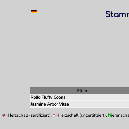
Stamm
Eltern
Rollo Fluffy Coons
Jasmine Arbor Vitae
=Herzschall (zertifiziert),
=Herzschall (unzertifiziert),
N
ierenscha