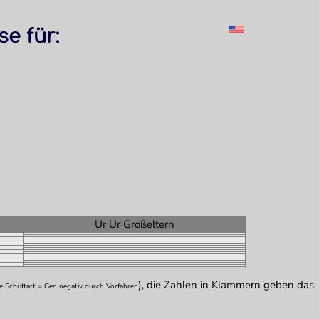
e für:
Ur Ur Großeltern
), die Zahlen in Klammern geben das
re Schriftart = Gen negativ durch Vorfahren