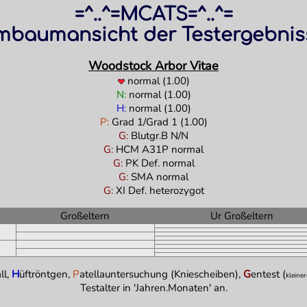
=^..^=MCATS=^..^=
baumansicht der Testergebniss
Woodstock Arbor Vitae
normal (1.00)
N:
normal (1.00)
H:
normal (1.00)
P:
Grad 1/Grad 1 (1.00)
G:
Blutgr.B N/N
G:
HCM A31P normal
G:
PK Def. normal
G:
SMA normal
G:
XI Def. heterozygot
Großeltern
Ur Großeltern
ll,
H
üftröntgen,
P
atellauntersuchung (Kniescheiben),
G
entest (
kleine
Testalter in 'Jahren.Monaten' an.