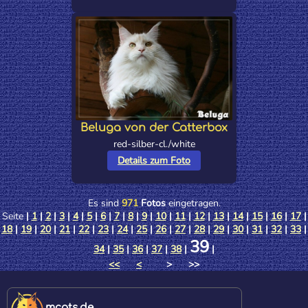
Beluga von der Catterbox
red-silber-cl./white
Details zum Foto
Es sind
971
Fotos
eingetragen.
Seite
|
1
|
2
|
3
|
4
|
5
|
6
|
7
|
8
|
9
|
10
|
11
|
12
|
13
|
14
|
15
|
16
|
17
|
18
|
19
|
20
|
21
|
22
|
23
|
24
|
25
|
26
|
27
|
28
|
29
|
30
|
31
|
32
|
33
|
39
34
|
35
|
36
|
37
|
38
|
|
<<
<
> >>
mcats.de