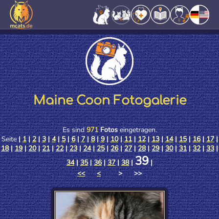
Maine Coon Fotogalerie
Es sind
971
Fotos
eingetragen.
Seite
|
1
|
2
|
3
|
4
|
5
|
6
|
7
|
8
|
9
|
10
|
11
|
12
|
13
|
14
|
15
|
16
|
17
|
18
|
19
|
20
|
21
|
22
|
23
|
24
|
25
|
26
|
27
|
28
|
29
|
30
|
31
|
32
|
33
|
39
34
|
35
|
36
|
37
|
38
|
|
<<
<
> >>