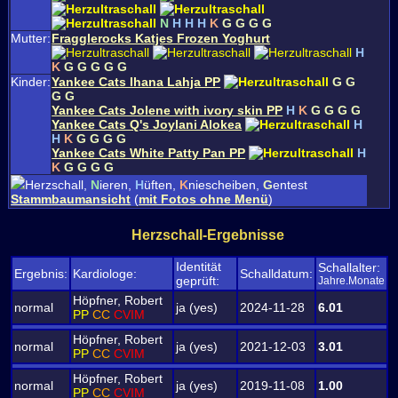
N
H
H
H
K
G
G
G
G
Mutter:
Fragglerocks Katjes Frozen Yoghurt
H
K
G
G
G
G
G
Kinder:
Yankee Cats Ihana Lahja PP
G
G
G
G
Yankee Cats Jolene with ivory skin PP
H
K
G
G
G
G
Yankee Cats Q's Joylani Alokea
H
H
K
G
G
G
G
Yankee Cats White Patty Pan PP
H
K
G
G
G
G
Herzschall,
N
ieren,
H
üften,
K
niescheiben,
G
entest
Stammbaumansicht
(
mit Fotos ohne Menü
)
Herzschall-Ergebnisse
Identität
Schallalter:
Ergebnis:
Kardiologe:
Schalldatum:
geprüft:
Jahre.Monate
Höpfner, Robert
normal
ja (yes)
2024-11-28
6.01
PP
CC
CVIM
Höpfner, Robert
normal
ja (yes)
2021-12-03
3.01
PP
CC
CVIM
Höpfner, Robert
normal
ja (yes)
2019-11-08
1.00
PP
CC
CVIM