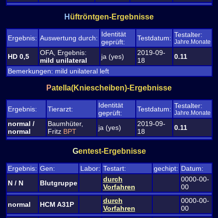
H
üftröntgen-Ergebnisse
Identität
Testalter:
Ergebnis:
Auswertung durch:
Testdatum:
geprüft:
Jahre.Monate
OFA, Ergebnis:
2019-09-
HD 0,5
ja (yes)
0.11
mild unilateral
18
Bemerkungen: mild unilateral left
P
atella(Kniescheiben)-Ergebnisse
Identität
Testalter:
Ergebnis:
Tierarzt:
Testdatum:
geprüft:
Jahre.Monate
normal /
Baumhüter,
2019-09-
ja (yes)
0.11
normal
Fritz
BPT
18
G
entest-Ergebnisse
Ergebnis:
Gen:
Labor:
Testart:
gechipt:
Datum:
durch
0000-00-
N / N
Blutgruppe
Vorfahren
00
durch
0000-00-
normal
HCM A31P
Vorfahren
00