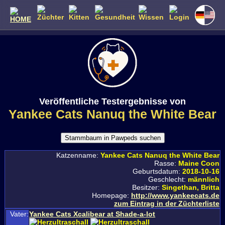
Veröffentliche Testergebnisse von
Yankee Cats Nanuq the White Bear
Katzenname:
Yankee Cats Nanuq the White Bear
Rasse:
Maine Coon
Geburtsdatum:
2018-10-16
Geschlecht:
männlich
Besitzer:
Singethan, Britta
Homepage:
http://www.yankeecats.de
zum Eintrag in der Züchterliste
Vater:
Yankee Cats Xcalibear at Shade-a-lot