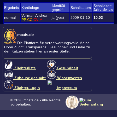
Identität
Schallalter:
Ergebnis:
Kardiologe:
Schalldatum:
geprüft:
Jahre.Monate
Vollmar, Andrea
normal
ja (yes)
2009-01-10
10.03
PP
CC
CVIM
mcats.de
Die Plattform für verantwortungsvolle Maine
Coon Zucht. Transparenz, Gesundheit und Liebe zu
den Katzen stehen hier an erster Stelle.
Züchterliste
Gesundheit
Zuhause gesucht
Wissenwertes
Züchter-Login
Impressum
© 2026 mcats.de - Alle Rechte
vorbehalten.