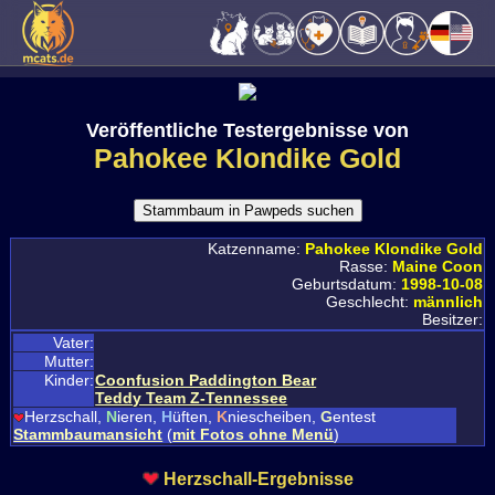
Veröffentliche Testergebnisse von
Pahokee Klondike Gold
Katzenname:
Pahokee Klondike Gold
Rasse:
Maine Coon
Geburtsdatum:
1998-10-08
Geschlecht:
männlich
Besitzer:
Vater:
Mutter:
Kinder:
Coonfusion Paddington Bear
Teddy Team Z-Tennessee
Herzschall,
N
ieren,
H
üften,
K
niescheiben,
G
entest
Stammbaumansicht
(
mit Fotos ohne Menü
)
Herzschall-Ergebnisse