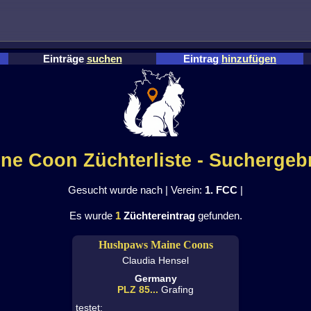
Einträge
suchen
Eintrag
hinzufügen
ne Coon Züchterliste - Suchergeb
Gesucht wurde nach | Verein:
1. FCC
|
Es wurde
1
Züchtereintrag
gefunden.
Hushpaws Maine Coons
Claudia Hensel
Germany
PLZ 85...
Grafing
testet: